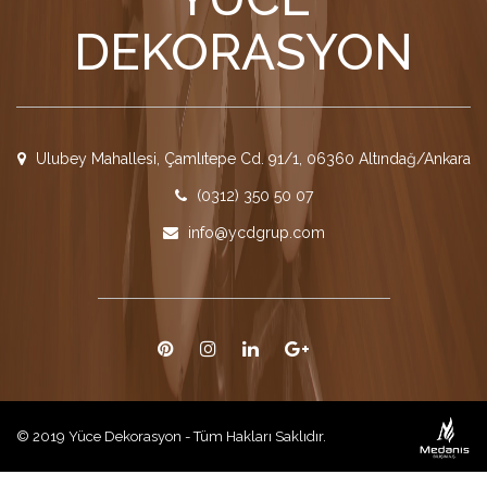
DEKORASYON
Ulubey Mahallesi, Çamlıtepe Cd. 91/1, 06360 Altındağ/Ankara
(0312) 350 50 07
info@ycdgrup.com
© 2019 Yüce Dekorasyon - Tüm Hakları Saklıdır.